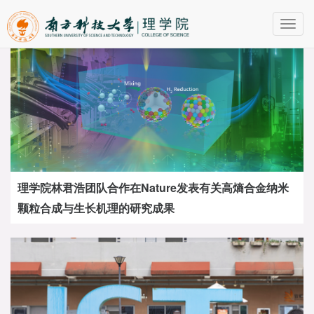
Toggl
navig
理学院林君浩团队合作在Nature发表有关高熵合金纳米
颗粒合成与生长机理的研究成果