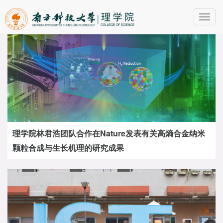
Toggl
navig
理学院林君浩团队合作在Nature发表有关高熵合金纳米
颗粒合成与生长机理的研究成果