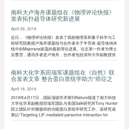
哈佛大学理论物理学家Bertrand Halperin在1987年给出的关
于三维电子气体系中量子霍尔效应的理论预测。南科大物理
南科大卢海舟课题组在《物理评论快报》
系副教授张立源、中国科大教授乔振华和新加坡技术和设计
发表拓扑超导体研究新进展
大学教授杨声远为共同通讯作者；美国布鲁克海文国家实验
室、佛罗里达强磁场实验室、麻省理工学院、新加坡技术和
April 26, 2019
设计大学为共同参与单位。
近日，《物理评论快报》发表了我校物理系和量子科学与工
程研究院教授卢海舟课题组与合作者关于半导体-超导体纳米
线中的Majorana振荡的最新理论进展。论文第一作者为博士
后曹霑，通讯作者是卢海舟，合作者包括清华大学副教授张
浩，电子科技大学教授吕海峰，北京大学教授谢心澄院士。
南科大化学系田瑞军课题组在《自然》联
合发表文章 整合蛋白质组学助力“癌症之
王”的精准诊疗
April 18, 2019
2019年4月17日，国际顶级学术期刊Nature报道了南方科技
大学化学系副教授田瑞军团队与美国Salk研究所Tony Hunter
院士团队针对胰腺癌的功能蛋白质组学研究工作。该研究成
果以“Targeting LIF-mediated paracrine interaction for
pancreatic cancer therapy and monitoring”为题在Nature发
表。田瑞军为文章的共同通讯作者。化学系博士后高伟娜、