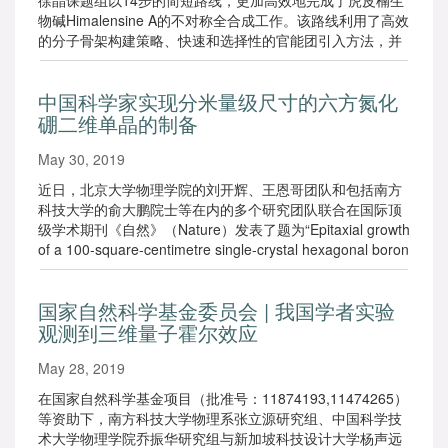
徐晶课题组以14步的简短路线，更加高效地完成了虎皮楠生
物碱Himalensine A的不对称全合成工作。该路线利用了高效
的分子骨架构建策略、快速和选择性的官能团引入方法，并
在最大程度上避免了保护基的使用。这一重要进展发表在
Angewandte Chemie International Edition （《德国应用化
中国科学家实现分米量级尺寸的六方氮化
学》）上。
硼二维单晶的制备
May 30, 2019
近日，北京大学物理学院的刘开辉、王恩哥团队和包括南方
科技大学的俞大鹏院士等在内的多个研究团队联合在国际顶
级学术期刊《自然》（Nature）发表了题为“Epitaxial growth
of a 100-square-centimetre single-crystal hexagonal boron
nitride monolayer on copper”的研究论文，在国际上首次报
道利用中心反演对称性破缺的单晶铜衬底实现分米级二维单
国家自然科学基金委员会 | 我国学者实验
晶六方氮化硼的外延制备。该生长机制具有普适性，可推广
观测到三维量子霍尔效应
到其它二维材料大面积单晶的制备。
May 28, 2019
在国家自然科学基金项目（批准号：11874193,11474265）
等资助下，南方科技大学物理系张立源研究组、中国科学技
术大学物理学院乔振华研究组与新加坡科技设计大学杨声远