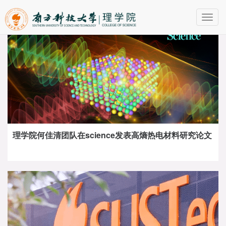
Toggl
navig
理学院何佳清团队在science发表高熵热电材料研究论文