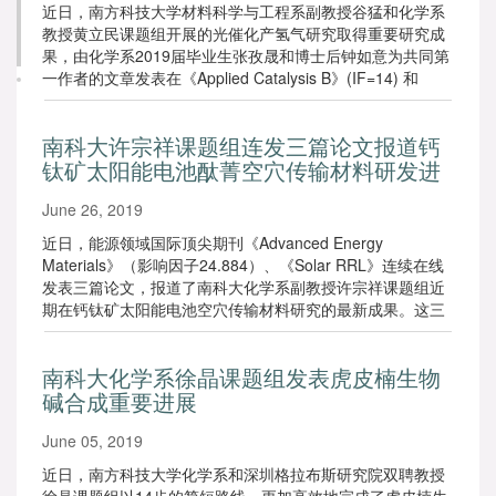
近日，南方科技大学材料科学与工程系副教授谷猛和化学系
教授黄立民课题组开展的光催化产氢气研究取得重要研究成
果，由化学系2019届毕业生张孜晟和博士后钟如意为共同第
一作者的文章发表在《Applied Catalysis B》(IF=14) 和
《Catal. Sci. Technol.》(IF=5.4)，并被选为封面论文。
南科大许宗祥课题组连发三篇论文报道钙
钛矿太阳能电池酞菁空穴传输材料研发进
展 第一作者均为我校本科生
June 26, 2019
近日，能源领域国际顶尖期刊《Advanced Energy
Materials》（影响因子24.884）、《Solar RRL》连续在线
发表三篇论文，报道了南科大化学系副教授许宗祥课题组近
期在钙钛矿太阳能电池空穴传输材料研究的最新成果。这三
篇论文第一作者均为许宗祥课题组2016级大三本科生胡启
锟。
南科大化学系徐晶课题组发表虎皮楠生物
碱合成重要进展
June 05, 2019
近日，南方科技大学化学系和深圳格拉布斯研究院双聘教授