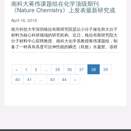
南科大蒋伟课题组在化学顶级期刊
首届博士生黄培武和化学系博士后袁枭分别为文章的并列第
《Nature Chemistry》上发表最新研究成
二、第四和第五作者。南方科技大学第一附属医院癌症研究
所所长许瑞莲为本文的共同作者。
果
April 16, 2019
南方科技大学深圳格拉布斯研究院是以小分子催化和大分子
材料为核心科研领域的研究机构。近日，格拉布斯研究院大
分子材料中心双聘教授、南科大化学系教授蒋伟课题组，制
备了一种具有高度可拉伸性能的瞬态（耗散）水凝胶。该研
究成果发表在化学领域顶级期刊《Nature Chemistry》上。
«
1
2
...
35
36
37
38
39
40
41
...
43
44
»