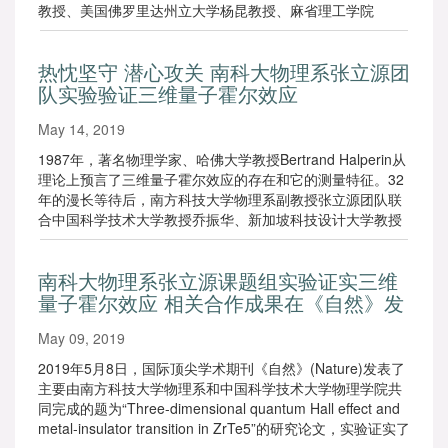
教授、美国佛罗里达州立大学杨昆教授、麻省理工学院
Patrick A. Lee教授和布鲁海文国家实验室Genda Gu教授合
作在量子霍尔效应研究领域取得重要进展，在五碲化锆
热忱坚守 潜心攻关 南科大物理系张立源团
（ZrTe5）块体单晶材料中首次观测到三维量子霍尔效应。
队实验验证三维量子霍尔效应
该成果以“Three-dimensional Quantum Hall Effect and
Metal–insulator Transition in ZrTe5”（五碲化锆中的三维量
May 14, 2019
子霍尔效应和金属绝缘体相变）为题，于5月8日在线发表在
Nature（《自然》）上。
1987年，著名物理学家、哈佛大学教授Bertrand Halperin从
理论上预言了三维量子霍尔效应的存在和它的测量特征。32
年的漫长等待后，南方科技大学物理系副教授张立源团队联
合中国科学技术大学教授乔振华、新加坡科技设计大学教授
杨声远、美国佛罗里达州立大学教授杨昆、麻省理工学院教
授Patrick A. Lee和布鲁海文国家实验室Genda Gu教授研究
南科大物理系张立源课题组实验证实三维
组，突破重重难关，首次实验证实了这项预测，揭开了三维
量子霍尔效应 相关合作成果在《自然》发
量子霍尔效应的神秘面纱。相关研究成果近期发表在知名国
际学术期刊《自然》上。
表
May 09, 2019
2019年5月8日，国际顶尖学术期刊《自然》(Nature)发表了
主要由南方科技大学物理系和中国科学技术大学物理学院共
同完成的题为“Three-dimensional quantum Hall effect and
metal-insulator transition in ZrTe5”的研究论文，实验证实了