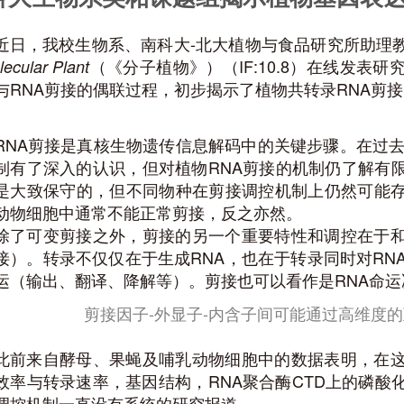
近日，我校生物系、南科大-北大植物与食品研究所助理
（《分子植物》）（IF:10.8）在线发
ecular Plant
与RNA剪接的偶联过程，初步揭示了植物共转录RNA剪
RNA剪接是真核生物遗传信息解码中的关键步骤。在过去
制有了深入的认识，但对植物RNA剪接的机制仍了解有
是大致保守的，但不同物种在剪接调控机制上仍然可能
动物细胞中通常不能正常剪接，反之亦然。
除了可变剪接之外，剪接的另一个重要特性和调控在于
接）。转录不仅仅在于生成RNA，也在于转录同时对RN
运（输出、翻译、降解等）。剪接也可以看作是RNA命
剪接因子-外显子-内含子间可能通过高维度
此前来自酵母、果蝇及哺乳动物细胞中的数据表明，在
效率与转录速率，基因结构，RNA聚合酶CTD上的磷酸
调控机制一直没有系统的研究报道。