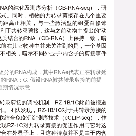
的纯化及测序分析（CB-RNA-seq），研
模式。同时，植物的共转录剪接存在几个重要
端的距离正相关，与一些激活型的组蛋白修饰
延伸不利于共转录剪接，这与之前动物中提出的“动
质结合的RNA（CB-RNA）上保持一致，暗
此前在其它物种中并未关注到的是，一个基因
不相关，暗示不同外显子/内含子的剪接事件
种组分的RNA构成，其中RNAe代表正在转录延
的RNA；C: 假设RNA被共转录剪接的前提
的预期情况示意
共转录剪接的调控机制。RZ-1B/1C此前被报道
团队发现，RZ-1B/1C对于共转录剪接的
合免疫沉淀测序技术（eCLIP-seq），作
发现RZ-1C对共转录剪接的促进作用与它对这
要结合在外显子上，且这种特点并不是由于内含