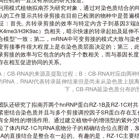
利用模式植物拟南芥为研究对象，通过对染色质结合的RNA
队的工作显示共转录剪接在目前已检测的物种中是普遍
征：首先, 共转录剪接的效率与特定内含子到基因3’
3K4me3/H3K9ac）负相关，暗示快速的转录起始及
合模型”一致；第二，mRNA中可变剪接的模式大致与染色
变剪接事件很大程度上是在染色质层面决定的；第三，
录剪接的效率与它包含的内含子个数相关，而与基因长度
存在相互促进协同的关系。
A：CB-RNA的来源及提取过程；B：CB-RNA对应由两
的RNA，RNAf代表转录延伸结束但是尚未从染色质上脱离
下，CB-RNA延染色质分布
团队还研究了拟南芥两个hnRNP蛋白RZ-1B及RZ-1C对
紧密结合染色质并且与多个剪接调控因子SR蛋白存在互作。
有全局性的增强作用。通过建立植物中的增强型的紫外交联结
位了体内RZ-1C与RNA底物分子的精确结合位点图谱，
NA的直接结合是整合在一起的。有趣的是，RZ-1C主