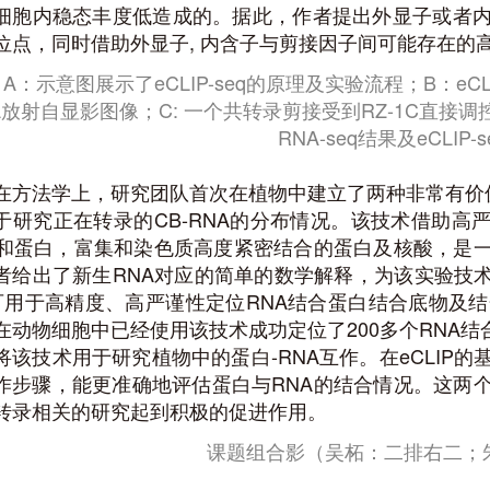
细胞内稳态丰度低造成的。据此，作者提出外显子或者内
位点，同时借助外显子, 内含子与剪接因子间可能存在的
A：示意图展示了eCLIP-seq的原理及实验流程；B：eCL
A放射自显影图像；C: 一个共转录剪接受到RZ-1C直接
RNA-seq结果及eCLIP-
在方法学上，研究团队首次在植物中建立了两种非常有价值的
于研究正在转录的CB-RNA的分布情况。该技术借助高
A和蛋白，富集和染色质高度紧密结合的蛋白及核酸，是一
者给出了新生RNA对应的简单的数学解释，为该实验技术的
q可用于高精度、高严谨性定位RNA结合蛋白结合底物及结
在动物细胞中已经使用该技术成功定位了200多个RNA
将该技术用于研究植物中的蛋白-RNA互作。在eCLIP
作步骤，能更准确地评估蛋白与RNA的结合情况。这两个
转录相关的研究起到积极的促进作用。
课题组合影（吴柘：二排右二；