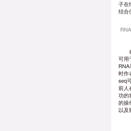
子在
结合
RN
可用
RN
时作
se
前人
功的
的操
以及