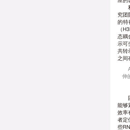
究团
的特
（H
态耦
示可
共转
之间
伸
能够
效率
者定
些R