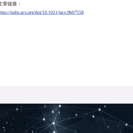
文章链接：
ttps://pubs.acs.org/doi/10.1021/jacs.9b07558