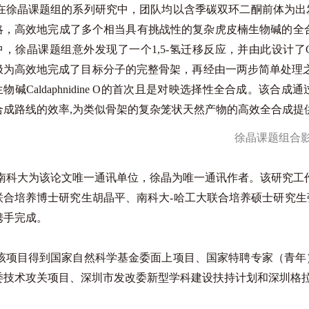
在徐晶课题组的系列研究中，团队均以含季碳双环二酮前体为出
，高效地完成了多个相当具有挑战性的复杂虎皮楠生物碱的全合成。在虎
，徐晶课题组意外发现了一个1,5-氢迁移反应，并由此设计了Cald
为高效地完成了目标分子的完整骨架，再经由一两步简单处理之后，仅以
物碱Caldaphnidine O的首次且是对映选择性全合成。该
合成路线的效率,为类似骨架的复杂笼状天然产物的高效全合成提
徐晶课题组合
南科大为该论文唯一通讯单位，徐晶为唯一通讯作者。该研究工
联合培养博士研究生胡晶平、南科大-哈工大联合培养硕士研究
携手完成。
该项目得到国家自然科学基金委面上项目、国家特聘专家（青年
委技术攻关项目、深圳市发改委新型学科建设扶持计划和深圳格