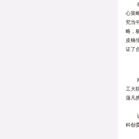
心策略
究当中
略，极
皮楠生
证了
工大
蒲凡
科创