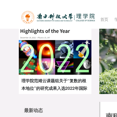
首页
理学院范靖云课题组关于“复数的根
Nature+1！化学系刘心元团队在立
本地位”的研究成果入选2022年国际
体汇聚式N-烷基化领域中取得重要进
物理学十大进展
展
最新动态
南