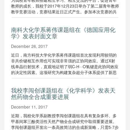
为我校青年教师搭建相互学习、相互交流的平台，促进青年
教师的成长，我校于2017年12月23日举办了第二届青年教师
教学竞赛活动，竞赛结果近日正式产生。参加本次竞赛的共
有27位青年教师，竞赛评委由各系主任、资深教授、外请专
家、学生代表共27人组成。
南科大化学系蒋伟课题组在《德国应用化
学》发表封面文章
December 26, 2017
近日，南方科技大学化学系蒋伟课题组首次发现利用较弱的
非共价键相互作用也可实现非常强的正协同效应。通过X射
线单晶衍射技术，直观地证明了弱C-H···O氢键是此协同效应
的决定性因素。这项研究为构建复杂超分子体系提供了新思
路，研究成果发表在化学类顶级期刊《德国应用化学》
（Angew. Chem. Int. Ed., Impact Factor = 11.994），并被
我校李闯创课题组在《化学科学》发表天
选作封面。
然药物全合成重要进展
December 11, 2017
近期，我校化学系副教授李闯创课题组在具有复杂多环、多
甲基间苯三酚类活性天然产物全合成研究中取得重要进展。
李闯创课题组开发出一条高效简洁的合成新策略，只需5-7步