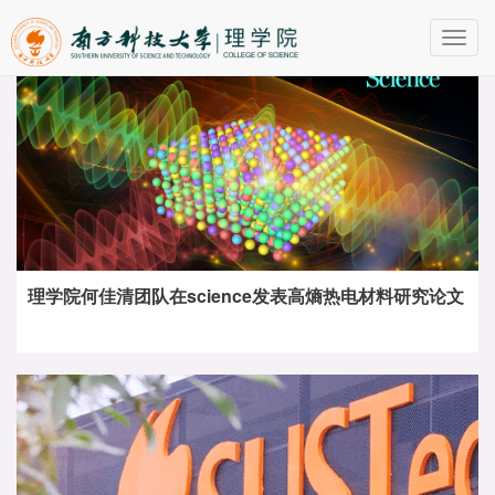
Toggl
navig
理学院何佳清团队在science发表高熵热电材料研究论文