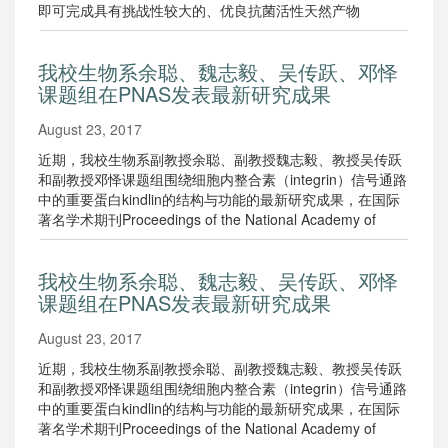
即可完成具有挑战性较大的、优良抗菌活性天然产物
Myrtucommuacetalone，Myrtucommuacetalone B和
Callistrilones A、C、D、E的国际上首次不对称全合成。这
我校生物系余聪、魏志毅、吴传跃、邓怿
一工作系列成果近期发表于国际顶尖《化学科学》期刊
课题组在PNAS发表最新研究成果
（Chem. Sci. 2017, Advance Article）。
August 23, 2017
近期，我校生物系副教授余聪、副教授魏志毅、教授吴传跃
和副教授邓怿课题组围绕细胞内整合素（integrin）信号通路
中的重要蛋白kindlin的结构与功能的最新研究成果，在国际
著名学术期刊Proceedings of the National Academy of
Sciences of the United States of America 在线发表科研论
文。 论文通过解析kindlin 蛋白的三维结构，阐述其识别和激
我校生物系余聪、魏志毅、吴传跃、邓怿
活integrin的结构机制，从分子水平揭示了kindlin在细胞与细
课题组在PNAS发表最新研究成果
胞外基质（ECM）的相互作用以及相关疾病的发生发展过程
中如何发挥重要作用。
August 23, 2017
近期，我校生物系副教授余聪、副教授魏志毅、教授吴传跃
和副教授邓怿课题组围绕细胞内整合素（integrin）信号通路
中的重要蛋白kindlin的结构与功能的最新研究成果，在国际
著名学术期刊Proceedings of the National Academy of