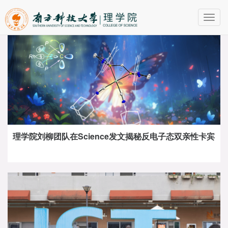
Toggl
navig
理学院刘柳团队在Science发文揭秘反电子态双亲性卡宾
理学院刘畅、刘奇航课题组在Nature发表反铁磁材料自
旋劈裂行为的研究成果