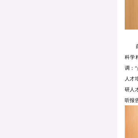
科学
调：
人才
研人
听报