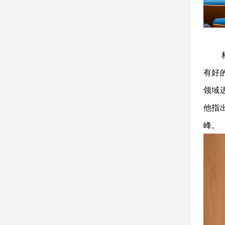
有好
领域
他指
峰。