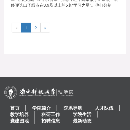
终评选出了绩点在3.9及以上的5名“学习之星”。他们分别
是：数学系赵宇翔，物理系高廷宇，化学系郭千里，地球与
空间科学系陈思放，地球与空间科学系左盈。
«
1
2
»
首页
学院简介
院系导航
人才队伍
教学培养
科研工作
学院生活
党建园地
招聘信息
最新动态