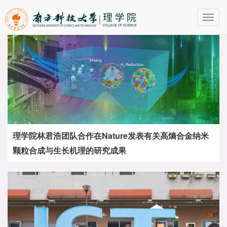
Toggl
navig
理学院林君浩团队合作在Nature发表有关高熵合金纳米
颗粒合成与生长机理的研究成果