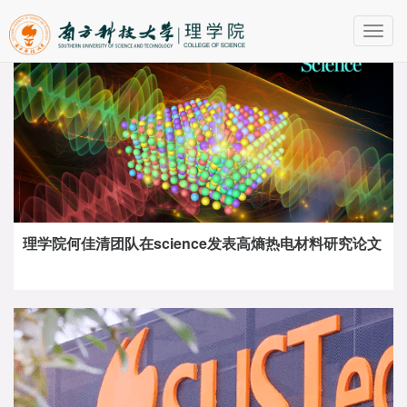
Toggl
navig
理学院何佳清团队在science发表高熵热电材料研究论文