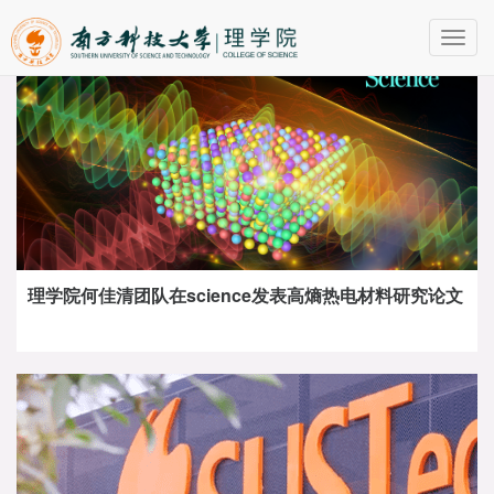
Toggl
navig
理学院何佳清团队在science发表高熵热电材料研究论文