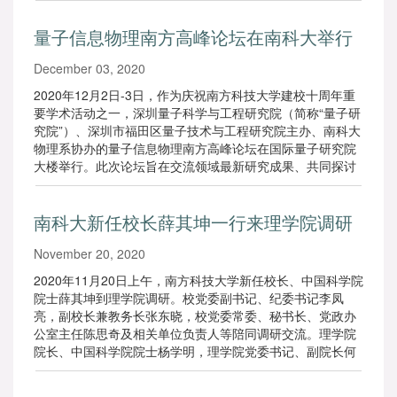
余名专家学者参会。
量子信息物理南方高峰论坛在南科大举行
December 03, 2020
2020年12月2日-3日，作为庆祝南方科技大学建校十周年重
要学术活动之一，深圳量子科学与工程研究院（简称“量子研
究院”）、深圳市福田区量子技术与工程研究院主办、南科大
物理系协办的量子信息物理南方高峰论坛在国际量子研究院
大楼举行。此次论坛旨在交流领域最新研究成果、共同探讨
如何进一步推动我国量子信息物理研究。陈仙辉、段文晖、
林海青、谢心澄、吴培亨、汪卫华、朱诗尧等中科院院士；
南科大新任校长薛其坤一行来理学院调研
南科大校长、中科院院士薛其坤，理学院院长、中科院院士
杨学明等300多名来自全国各高校、研究机构以及量子研究
November 20, 2020
院的专家学者们等出席会议，进行深入研讨。
2020年11月20日上午，南方科技大学新任校长、中国科学院
院士薛其坤到理学院调研。校党委副书记、纪委书记李凤
亮，副校长兼教务长张东晓，校党委常委、秘书长、党政办
公室主任陈思奇及相关单位负责人等陪同调研交流。理学院
院长、中国科学院院士杨学明，理学院党委书记、副院长何
佳清，理学院副院长张绪穆，党委副书记蓝海及学院下属各
系、研究院负责人等参与调研座谈。