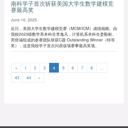
南科学子首次斩获美国大学生数学建模竞
赛最高奖
June 10, 2025
近日，美国大学生数学建模竞赛（MCM/ICM）成绩揭晓。由
我校2023级数学系本科生李逸凡，计算机系本科生娄毅彬、
芮煜涵组成的参赛团队斩获C题 Outstanding Winner（特等
奖），这是我校学子首次问鼎该项赛事最高奖项。
«
1
2
3
4
5
6
7
8
...
43
44
»