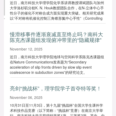
近日，南方科技大学理学院化学系讲席教授谭斌团队与加州
大学洛杉矶分校K. N. Houk教授团队合作，在N-立体中心手
性分子的催化不对称合成方面实现重大突破。相关研究成果
以“不对称有机催化控制三角锥形氮中心手性”（Controlling
pyramidal nitrogen chirality by asymmetric
organocatalysis）为题，发表于国际顶级学术期刊《自然》
慢滑移事件逐渐衰减直至终止吗？南科大
（Nature）。
陈克杰课题组发现俯冲带里的“隐藏规律”
November 12, 2025
近日，南方科技大学理学院地球与空间科学系陈克杰课题组
在Nature Communications发表题为“Secondary
acceleration of slip fronts driven by slow slip event
coalescence in subduction zones”的研究论文。
亮剑“挑战杯”，理学院学子首夺特等奖！
November 06, 2025
10月31日至11月3日，第十九届“挑战杯”全国大学生课外学
术科技作品竞赛（以下简称：“挑战杯”竞赛）在南京大学举
行。南方科技大学共获得特等奖1项、三等奖2项。其中，由