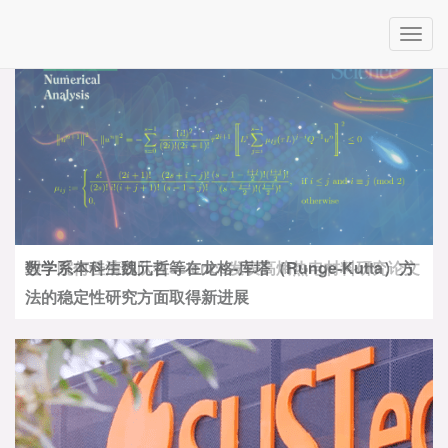
Toggl
navig
数学系本科生魏元哲等在龙格-库塔（Runge-Kutta）方
法的稳定性研究方面取得新进展