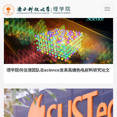
Toggl
navig
理学院何佳清团队在science发表高熵热电材料研究论文