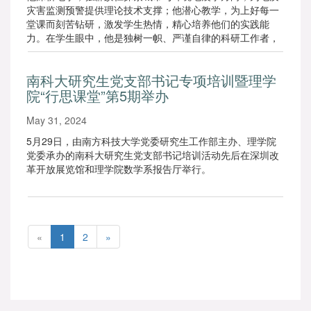
灾害监测预警提供理论技术支撑；他潜心教学，为上好每一
堂课而刻苦钻研，激发学生热情，精心培养他们的实践能
力。在学生眼中，他是独树一帜、严谨自律的科研工作者，
同时也是一位温柔细心、宽以待人的谦谦君子。而令他最有
成就感的，是在教书育人的过程中与同学们彼此成就、共同
南科大研究生党支部书记专项培训暨理学
进步。
院“行思课堂”第5期举办
May 31, 2024
5月29日，由南方科技大学党委研究生工作部主办、理学院
党委承办的南科大研究生党支部书记培训活动先后在深圳改
革开放展览馆和理学院数学系报告厅举行。
«
1
2
»