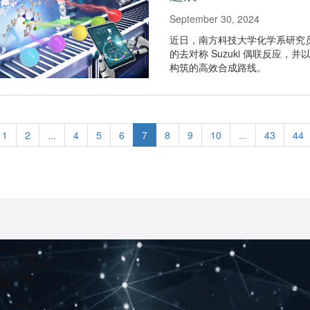
September 30, 2024
近日，南方科技大学化学系研究
的去对称 Suzuki 偶联反应，
构筑的高效合成路线。
1
2
...
4
5
6
7
8
9
10
...
43
44