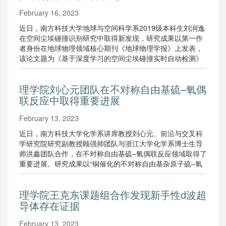
February 16, 2023
近日，南方科技大学地球与空间科学系2019级本科生刘润逸
在空间尘埃碰撞识别研究中取得新发现，研究成果以第一作
者身份在地球物理领域核心期刊《地球物理学报》上发表，
该论文题为《基于深度学习的空间尘埃碰撞实时自动检测》
（Real-time automatic detection of signals triggered by
space dust's impact based on deep learning），介绍了深
理学院刘心元团队在不对称自由基硫–氧偶
度学习识别尘埃事件的最新研究成果。
联反应中取得重要进展
February 13, 2023
近日，南方科技大学化学系讲席教授刘心元、前沿与交叉科
学研究院研究副教授顾强帅团队与浙江大学化学系博士生导
师洪鑫团队合作，在不对称自由基硫–氧偶联反应领域取得了
重要进展。研究成果以“铜催化的不对称自由基杂原子硫–氧
偶联反应（Cu-catalysed enantioselective radical
heteroatomic S–O cross-coupling）”为题，在《自然·化
理学院王克东课题组合作发现新手性d波超
学》（Nature Chemistry）上发表。
导体存在证据
February 13, 2023