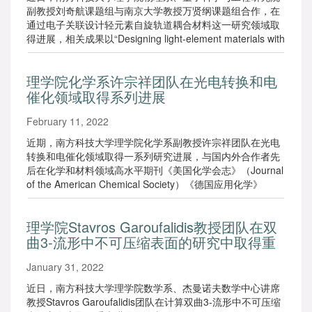
副教授刘奇航课题组与南京大学教授万贤纲课题组合作，在
通过电子关联设计轻元素自旋轨道耦合材料这一研究领域取
得进展，相关成果以“Designing light-element materials with
large effective spin-orbit coupling”为题发表在期刊《自然·通
讯》(Nature Communications)上。
理学院化学系许宗祥团队在光电转换和电
催化领域取得系列进展
February 11, 2022
近期，南方科技大学理学院化学系副教授许宗祥团队在光电
转换和电催化领域取得一系列研究进展，与国内外合作者先
后在化学和材料领域高水平期刊《美国化学会志》（Journal
of the American Chemical Society）《德国应用化学》
（Angewandte Chemie）《能源化学》（Journal of Energy
Chemistry）和《化学工程杂志》（Chemical Engineering
理学院Stavros Garoufalidis教授团队在双
Journal）发表4篇学术论文。
曲3-流形中不可压缩表面的研究中取得重
大进展
January 31, 2022
近日，南方科技大学理学院数学系、杰曼诺夫数学中心讲席
教授Stavros Garoufalidis团队在计算双曲3-流形中不可压缩