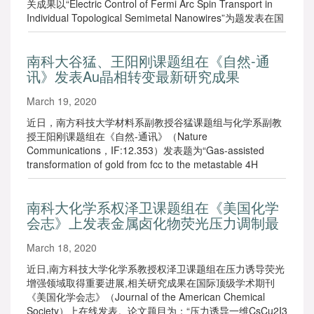
关成果以“Electric Control of Fermi Arc Spin Transport in
Individual Topological Semimetal Nanowires”为题发表在国
际权威物理学期刊《物理评论快报》（Physical Review
Letters）上，并被编辑推荐（Editors’suggestion）。同时，
南科大谷猛、王阳刚课题组在《自然-通
国际评论杂志《物理》（Physics）亦以“Viewpoint”形式对相
讯》发表Au晶相转变最新研究成果
关研究成果做了专题介绍。
March 19, 2020
近日，南方科技大学材料系副教授谷猛课题组与化学系副教
授王阳刚课题组在《自然-通讯》（Nature
Communications，IF:12.353）发表题为“Gas-assisted
transformation of gold from fcc to the metastable 4H
phase”的研究论文，揭示了Au的传统fcc晶相与4H晶相之间
的转变。
南科大化学系权泽卫课题组在《美国化学
会志》上发表金属卤化物荧光压力调制最
新研究成果
March 18, 2020
近日,南方科技大学化学系教授权泽卫课题组在压力诱导荧光
增强领域取得重要进展,相关研究成果在国际顶级学术期刊
《美国化学会志》（Journal of the American Chemical
Society）上在线发表。论文题目为：“压力诱导一维CsCu2I3