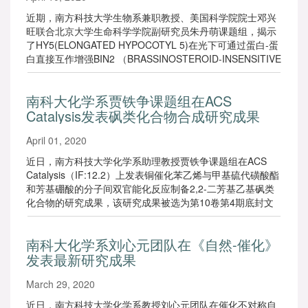
近期，南方科技大学生物系兼职教授、美国科学院院士邓兴
旺联合北京大学生命科学学院副研究员朱丹萌课题组，揭示
了HY5(ELONGATED HYPOCOTYL 5)在光下可通过蛋白-蛋
白直接互作增强BIN2 （BRASSINOSTEROID-INSENSITIVE
2）的激酶活性，抑制幼苗下胚轴伸长。相关论文
以“Modulation of BIN2 kinase activity by HY5 controls
南科大化学系贾铁争课题组在ACS
hypocotyl elongation in the light”为题发表在《自然-通讯》
Catalysis发表砜类化合物合成研究成果
（Nature Communications）上。
April 01, 2020
近日，南方科技大学化学系助理教授贾铁争课题组在ACS
Catalysis（IF:12.2）上发表铜催化苯乙烯与甲基硫代磺酸酯
和芳基硼酸的分子间双官能化反应制备2,2-二芳基乙基砜类
化合物的研究成果，该研究成果被选为第10卷第4期底封文
章（Supplementary cover）。
南科大化学系刘心元团队在《自然-催化》
发表最新研究成果
March 29, 2020
近日，南方科技大学化学系教授刘心元团队在催化不对称自