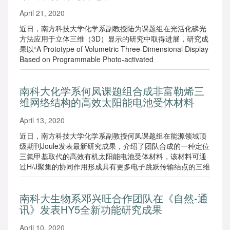
April 21, 2020
近日，南方科技大学化学系副教授陆为课题组在光活化磷光
方法应用于立体三维（3D）显示的研究中取得进展，研究成
果以“A Prototype of Volumetric Three-Dimensional Display
Based on Programmable Photo-activated
Phosphorescence”（《基于可程控光活化磷光发射的立体三
维显示模型》）为题在《德国应用化学》（Angewandte
南科大化学系何凤课题组合成非富勒烯三
Chemie International Edition）上发表。
维网络结构的高效太阳能电池受体材料
April 13, 2020
近日，南方科技大学化学系副教授何凤课题组在能源领域顶
级期刊Joule发表最新研究成果，介绍了团队合成的一种定位
三氟甲基取代的高效有机太阳能电池受体材料，该材料可通
过H/J聚集的协同作用形成具有更多电子跳跃传输结点的三维
网络结构，可极大改善电荷在分子间的传输，大幅提高器件
性能。
南科大生物系邓兴旺合作团队在《自然-通
讯》发表HY5全新功能研究成果
April 10, 2020