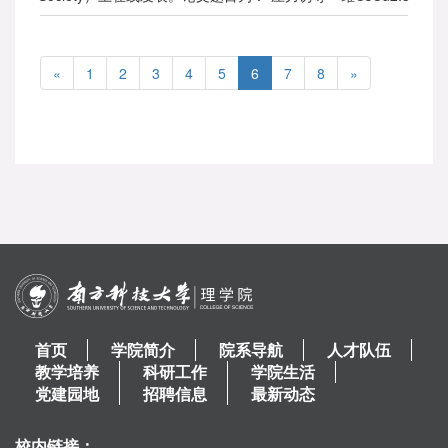
中自陷态激子荧光的显著增强（Pressure-Induced
Remarkable Enhancement of Self-Trapped Exciton
Emission in One-Dimensional CsCu2I3 with Tetrahedral
«
1
2
3
4
5
6
7
8
»
Units）”。
首页
学院简介
院系导航
人才队伍
教学培养
科研工作
学院生活
党建园地
招聘信息
最新动态
校内链接：