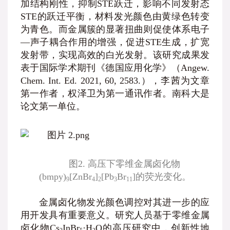
加结构刚性，抑制STE跃迁，影响不同发射态
STE的跃迁平衡，材料发光颜色由黄绿色转变
为青色。而金属簇的显著扭曲则促使体系电子
—声子耦合作用的增强，促进STE生成，扩宽
发射带，实现高效的白光发射。该研究成果发
表于国际学术期刊《德国应用化学》（Angew.
Chem. Int. Ed. 2021, 60, 2583.），李茜为文章
第一作者，权泽卫为第一通讯作者。南科大是
论文第一单位。
图2. 高压下零维金属卤化物
(bmpy)
[ZnBr
]
[Pb
Br
]的荧光变化。
9
4
2
3
11
金属卤化物发光颜色调控对其进一步的应
用开发具有重要意义。研究人员基于零维金属
卤化物Cs
InBr
·H
O的高压研究中，创新性地