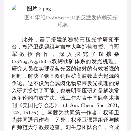
图3. 零维Cs
InBr
·H
O的反激发依赖荧光
2
5
2
现象。
此外，基于搭建的独特高压光学研究平
台，权泽卫课题组与吉林大学邹勃教授、肖冠
军教授合作，深入探究了Bi掺杂
Cs
Na
Ag
InCl
双钙钛矿体系的发光机理。
2
0.4
0.6
6
研究人员在实现深蓝光区的辐射的有效增强的
同时，解决了铟基双钙钛矿高波数蓝光起源的
争论。这不仅为金属卤化物窄带发光机理的深
入研究提供了可能，也表明高压研究是解决常
压争论的有效方法。该工作发表于国际学术期
刊《美国化学会志》（J. Am. Chem. Soc. 2021,
143, 15176）。李茜为共同第一作者，权泽卫
为共同通讯作者。另外，权泽卫课题组还与陕
西师范大学教授赵奎、刘生忠团队合作，合成