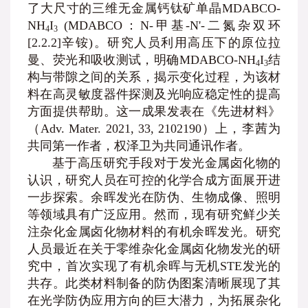
了大尺寸的三维无金属钙钛矿单晶MDABCO-
NH
I
(MDABCO：N-甲基-N'-二氮杂双环
4
3
[2.2.2]辛铵)。研究人员利用高压下的原位拉
曼、荧光和吸收测试，明确MDABCO-NH
I
结
4
3
构与带隙之间的关系，揭示变化过程，为该材
料在高灵敏度器件探测及光响应稳定性的提高
方面提供帮助。这一成果发表在《先进材料》
（Adv. Mater. 2021, 33, 2102190）上，李茜为
共同第一作者，权泽卫为共同通讯作者。
基于高压研究手段对于发光金属卤化物的
认识，研究人员在可控的化学合成方面展开进
一步探索。余晖发光在防伪、生物成像、照明
等领域具有广泛应用。然而，现有研究鲜少关
注杂化金属卤化物材料的有机余晖发光。研究
人员最近在关于零维杂化金属卤化物发光的研
究中，首次实现了有机余晖与无机STE发光的
共存。此类材料制备的防伪图案清晰展现了其
在光学防伪应用方向的巨大潜力，为拓展杂化