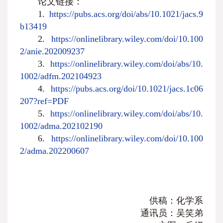
论文链接：
1.
https://pubs.acs.org/doi/abs/10.1021/jacs.9
b13419
2.
https://onlinelibrary.wiley.com/doi/10.100
2/anie.202009237
3.
https://onlinelibrary.wiley.com/doi/abs/10.
1002/adfm.202104923
4.
https://pubs.acs.org/doi/10.1021/jacs.1c06
207?ref=PDF
5.
https://onlinelibrary.wiley.com/doi/abs/10.
1002/adma.202102190
6.
https://onlinelibrary.wiley.com/doi/10.100
2/adma.202200607
供稿：化学系
通讯员：吴笑弟