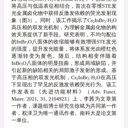
2
5
2
将高压与低温表征相结合，首次在零维STE发
光金属卤化物中获得反激发依赖的荧光发射现
象（图3）。同时，该工作揭示了Cs
InBr
·H
O
2
5
2
高压相的双发光机制，为理解金属卤化物的构
效关系提供了新手段。研究表明，不均匀配位
的InBr
O八面体的收缩能够有效增强STE发光
5
的强度，提升发光能量，将体系发光由橙红色
逐渐转变为黄色。随后，结构相变伴随着
InBr
O八面体的明显扭曲，形成局域缺陷，并
5
引起新的缺陷相关的局部激子发射的形成。基
于高压相的双发光机制，Cs
InBr
·H
O在高压
2
5
2
下呈现出了罕见的反激发依赖荧光行为。该工
作发表在《先进功能材料》（Adv. Funct.
Mater. 2021, 31, 2104923）上，李茜为文章第
一作者，课题组博士研究生徐斌为共同第一作
者，权泽卫为唯一通讯作者。南科大是论文第
一单位。