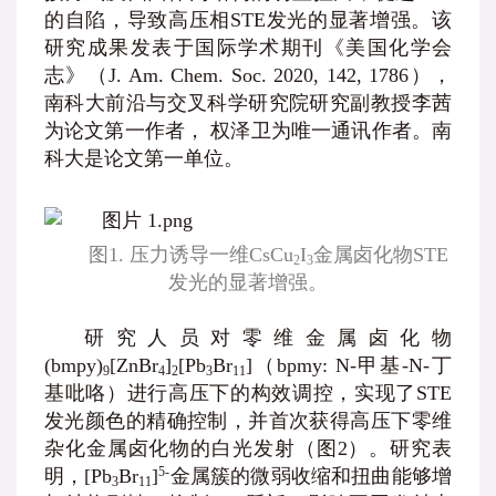
的自陷，导致高压相STE发光的显著增强。该
研究成果发表于国际学术期刊《美国化学会
志》（J. Am. Chem. Soc. 2020, 142, 1786），
南科大前沿与交叉科学研究院研究副教授李茜
为论文第一作者， 权泽卫为唯一通讯作者。南
科大是论文第一单位。
图1. 压力诱导一维CsCu
I
金属卤化物STE
2
3
发光的显著增强。
研究人员对零维金属卤化物
(bmpy)
[ZnBr
]
[Pb
Br
]（bpmy: N-甲基-N-丁
9
4
2
3
11
基吡咯）进行高压下的构效调控，实现了STE
发光颜色的精确控制，并首次获得高压下零维
杂化金属卤化物的白光发射（图2）。研究表
5-
明，[Pb
Br
]
金属簇的微弱收缩和扭曲能够增
3
11