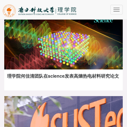
Toggl
navig
理学院何佳清团队在science发表高熵热电材料研究论文