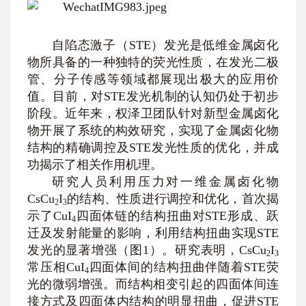
自陷态激子（STE）发光是低维金属卤化
物所具备的一种独特的荧光性质，在发光二极
管、分子传感等领域都展现出极大的应用价
值。目前，对STE发光机制的认知仍处于初步
阶段。近年来，权泽卫团队针对新型金属卤化
物开展了系统的构效研究，实现了金属卤化物
结构的精确调控及STE发光性质的优化，并成
功揭示了相关作用机理。
研究人员利用压力对一维金属卤化物
CsCu
I
的结构、性质进行调控和优化，首次揭
2
3
示了CuI
四面体链的结构扭曲对STE形成、跃
4
迁及发射能量的影响，利用结构扭曲实现STE
发光的显著增强（图1）。研究表明，CsCu
I
2
3
常压相CuI
四面体间的结构扭曲伴随着STE荧
4
光的微弱增强。而结构相变引起的四面体间连
接方式及四面体内结构的明显扭曲，促进STE