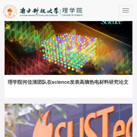
Toggl
navig
理学院何佳清团队在science发表高熵热电材料研究论文