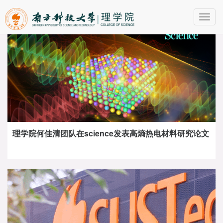
Toggl
navig
理学院何佳清团队在science发表高熵热电材料研究论文