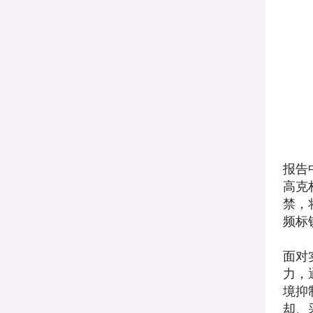
报告
高克
禁，
频标
面对
力，
境抑
却、