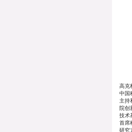
高克
中国
主持
院创
技术
首席
研究