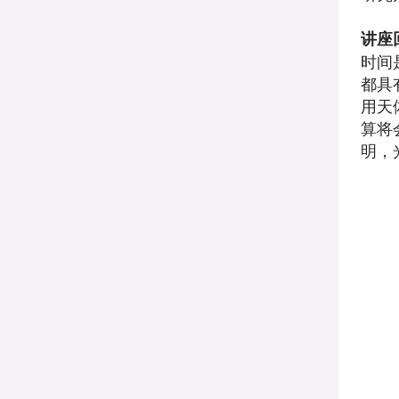
讲座
时间
都具
用天
算将
明，