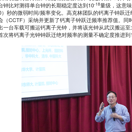
-18
台钟比对测得单台钟的长期稳定度达到10
量级，这意味
个0）秒的微弱时间/频率变化。高克林团队的钙离子钟跃
会（CCTF）采纳并更新了钙离子钟跃迁频率推荐值。同
出一台车载可搬运钙离子光钟，并将该光钟从武汉搬运至
首次将钙离子光钟钟跃迁绝对频率的测量不确定度推进到1