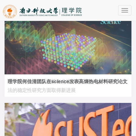
Toggl
navig
理学院何佳清团队在science发表高熵热电材料研究论文
数学系本科生魏元哲等在龙格-库塔（Runge-Kutta）方
法的稳定性研究方面取得新进展