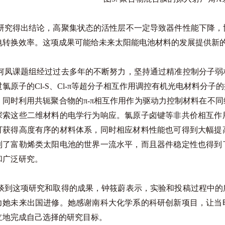
研究得出结论，高聚集状态的活性层不一定导致器件性能下降，
电转换效率。这项成果可能给未来太阳能电池材料的发展提供新
何凤课题组经过过去多年的不断努力，坚持通过精准控制分子弱
过氯原子的Cl-S、Cl-π等超分子相互作用调控有机光电材料分
；同时利用共轭聚合物的π-π相互作用作为驱动力控制材料在不
探索这些二维材料的电学行为响应。氯原子卤键等非共价相互作
可获得高度有序的材料体系，同时相应材料性能也可得到大幅提
到了富勒烯类太阳电池的世界一流水平，而且器件稳定性也得到
和广泛研究。
谈到这项研究和取得的成果，钟筱蔚表示，实验和投稿过程中的
力她未来出国进修。她感谢南科大化学系的科研创新项目，让当
立地完成自己选择的研究目标。