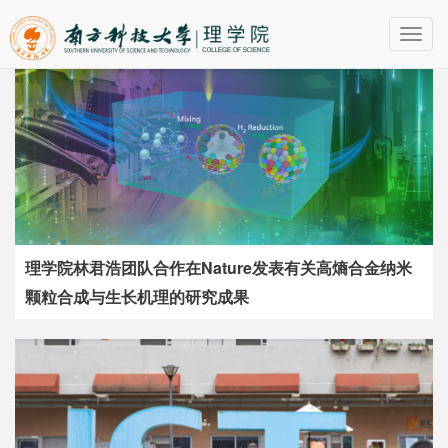
Toggl
navig
理学院林君浩团队合作在Nature发表有关高熵合金纳米
颗粒合成与生长机理的研究成果