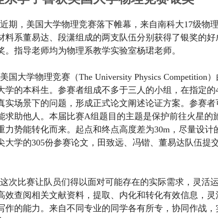
近期，美国大学物理竞赛落下帷幕，来自南科大17级物
级材料系董易达、段潇组成的两支队伍分别获得了银奖的好
奖。指导老师均为物理系教学实验室杨珺老师。
美国大学物理竞赛（The University Physics Com
大学的本科生。参赛者组成不多于三人的小组，在指定的
真实场景下的问题，形成正式论文阐述论证方案。参赛者
能求助他人。本届比赛A组题目的主题是保护前往火星的
重力势能转化而来。起点和终点高度差为30m，尽量设计
尖大学的305份参赛论文，田致远、冯锴、董易达队伍提
。
这次比赛让队员们得以面对可能存在的实际需求，灵活
高效查阅相关文献资料，提取、内化和转化有效信息，灵
写作的能力。来自不同专业的同学各有所专，协同作战，