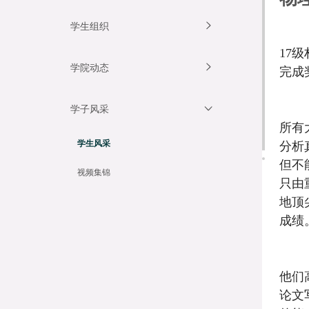
学生组织
17
学院动态
完成
学子风采
所有
学生风采
分析
但不
视频集锦
只由
地顶
成绩
他们
论文