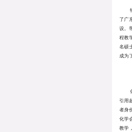
了广
设。
程教
名硕
成为
引用
者身份
化学会
教学