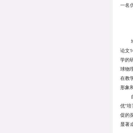
一名
论文
学的
球物
在教
形象
优”
促的
显著