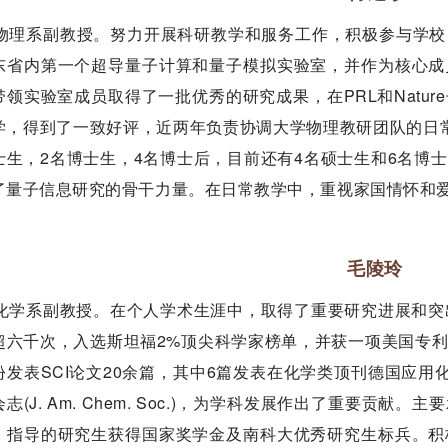
物理系副教授。努力开展科研教学和服务工作，积极参与学校
东省内第一个超导量子计算和量子模拟实验室，并作为核心成
带领实验室成员取得了一批优秀的研究成果，在PRL和Natu
学，得到了一致好评，近两年负责协调大学物理教研团队的日
士生，2名博士生，4名博士后，目前还有4名硕士生和6名博
了量子信息研究的骨干力量。在日常教学中，重视家国情怀和
毛陵玲
化学系副教授。在个人学术生涯中，取得了重要研究进展和突
超六千次，入选斯坦福2%顶尖科学家榜单，并获一项美国专
发表SCI论文20余篇，其中6篇发表在化学类顶刊德国应用化学（Ang
志(J. Am. Chem. Soc.)，为学科发展作出了重要贡
，指导的研究生获得国家奖学金及南科大优秀研究生标兵。积