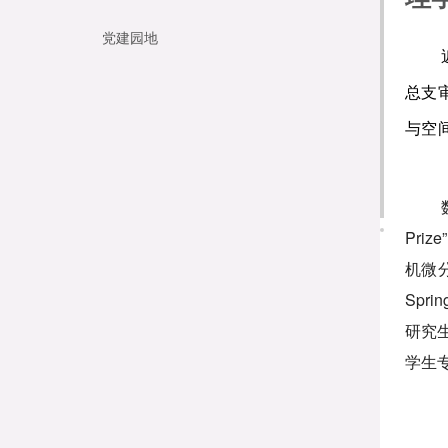
党建园地
总支
与空
Pr
机微
Spr
研究
学生