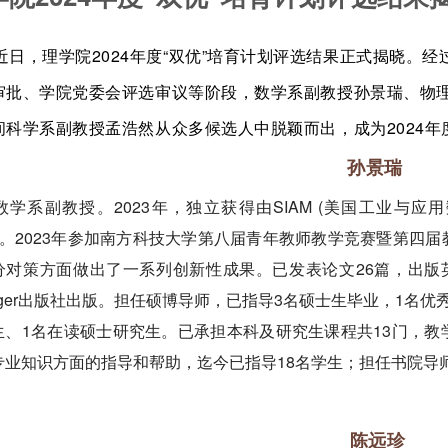
近日，理学院2024年度“双优”培育计划评选结果正式揭晓。经
审批、学院党委会评选审议等阶段，数学系副教授孙景瑞、物
间科学系副教授孟浩然从众多候选人中脱颖而出，成为2024年
孙景瑞
数学系副教授。2023年，独立获得由SIAM (美国工业与应用数学学会) 
ize”。2023年参加南方科技大学第八届青年教师教学竞赛暨第
分对策方面做出了一系列创新性成果。已发表论文26篇，出版
inger出版社出版。担任硕博导师，已指导3名硕士生毕业，1名优
生、1名在读硕士研究生。已承担本科及研究生课程共13门，
专业知识方面的指导和帮助，迄今已指导18名学生；担任书院导
陈远珍