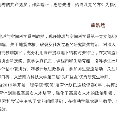
优秀的共产党员，作风端正，思想先进，始终以党的方针为指
孟浩然
地球与空间科学系副教授，现任地球与空间科学系第一党支部纪检
16篇。关于地震成核、破裂及触发过程的研究聚焦前沿，对深
研究独辟蹊径，充分利用噪声提取地下结构时变特征，在灾害监
理协会科技奖。教学认真负责，课程内容生动有趣，引导学生应
学评估中获满分。积极开展思政教育，参加师生交流活动，关注
和口碑，入选南方科技大学第二届“良师益友”优秀研究生导师。
自2019年开始，理学院“双优”培育计划已连续评选6年，共评
培育计划重视高层次人才培育，强化了高层次人才的政治引领
探索和尝试中夯实了党的组织基础，在推动学院党建与教学、
成效。