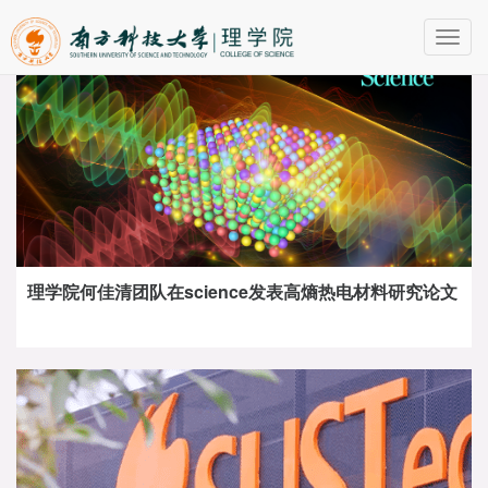
Toggl
navig
理学院何佳清团队在science发表高熵热电材料研究论文