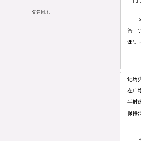
党建园地
街，
课”
记历
在广
半封
保持