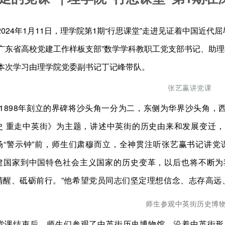
2024年1月11日，理学院第1期“行思课堂”走进见证着中国近
“广东省高校党建工作样板支部”数学学科教职工党支部书记、助理
。本次学习由理学院党委副书记丁记峰带队。
张艺赢讲党课
“1898年刻立的界碑将沙头角一分为二，东侧为华界沙头角，
史 重走中英街》为主题，讲述中英街的历史由来和发展变迁
场“警示钟”前，师生们肃穆而立，全神贯注听张艺赢书记讲党
建国家到中国特色社会主义国家的历史变革，以后也将不断为
清醒、砥砺前行。”他希望党员同志们坚定理想信念、志存高
师生参观中英街历史博
党课结束后，师生们参观了中英街历史博物馆，沿着中英街形