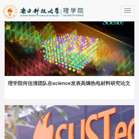
Toggl
navig
理学院何佳清团队在science发表高熵热电材料研究论文