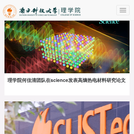
Toggl
navig
理学院何佳清团队在science发表高熵热电材料研究论文