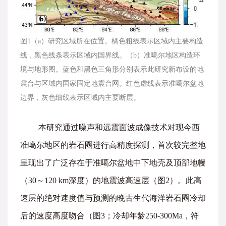
图1（a）研究区域所在位置。橘色粗线表示区域内主要构造
线，黑色线条表示区域内国界线。（b）准噶尔地区构造环
境与地形图。蓝色和黑色三角形分别表示此研究新布设的地
震台与区域内国家固定地震台网。红色虚线表示准噶尔盆地
边界，灰色细线表示区域内主要断层。
本研究通过噪声和远震面波成像技术对现今西
准噶尔地区的岩石圈进行高精度探测，首次较完整地
呈现出了广泛存在于准噶尔盆地中下地壳及顶部地幔
（30～120 km深度）的地震波高速层（图2）。此高
速层的绝对速度值与预测的晚古生代海洋岩石圈冷却
后的速度高度吻合（图3；冷却年龄250-300Ma，符