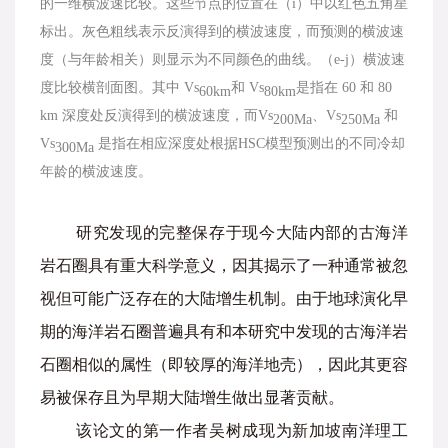
的一维横波速比较。这些节点的位置在（i）中以红色五角星
标出。灰色粗线表示反演得到的横波速度，而预测的横波速
度（与年龄相关）则显示为不同颜色的曲线。（e-j）横波速
度比较横剖面图。其中 Vs
和 Vs
是指在 60 和 80
60km
80km
km 深度处反演得到的横波速度，而Vs
、Vs
和
200Ma
250Ma
Vs
是指在相应深度处根据HSC模型预测出的不同冷却
300Ma
年龄的横波速度。
研究发现的完整保存于现今大陆内部的古海洋
岩石圈具有重大科学意义，因其揭示了一种通常被忽
视但可能广泛存在的大陆增生机制。由于地球演化早
期的海洋岩石圈普遍具有和本研究中发现的古海洋岩
石圈相似的属性（即较厚的海洋地壳），因此其更容
易被保存且为早期大陆增生做出显著贡献。
该论文的第一作者吴树成现为新加坡南洋理工